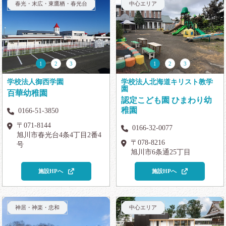
春光・末広・東鷹栖・春光台
中心エリア
1
2
3
1
2
3
学校法人御西学園
学校法人北海道キリスト教学
園
百華幼稚園
認定こども園 ひまわり幼
稚園
0166-51-3850
〒071-8144
0166-32-0077
旭川市春光台4条4丁目2番4
〒078-8216
号
旭川市6条通25丁目
施設HPへ
施設HPへ
神居・神楽・忠和
中心エリア