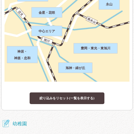
永山
旭川藤幼稚園
旭川ふたば幼稚園
金星・花咲
旭川みその幼稚園
あすなろ幼稚園
中心エリア
大谷さくら幼稚園
きくし幼稚園
豊岡・東光・東旭川
神居・
くりの木幼稚園
さくらおか幼稚園
神楽・忠和
旭神・緑が丘
たいせつ幼稚園
つくし幼稚園
ひとみ幼稚園
ひまわり幼稚園
絞り込みをリセット(一覧を表示する)
百華幼稚園
みどり幼稚園
めいほう幼稚園
やまと幼稚園
幼稚園
ユリアナ幼稚園
わかば幼稚園