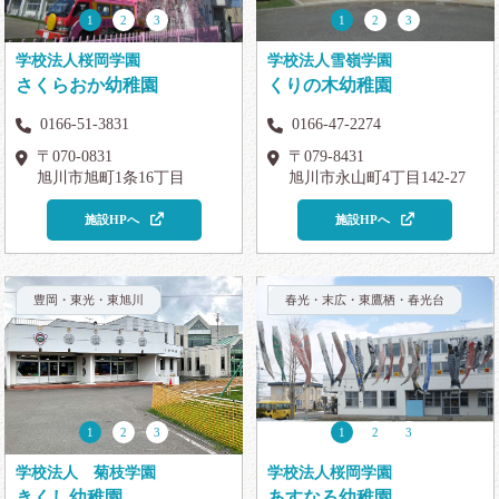
1
2
3
1
2
3
学校法人桜岡学園
学校法人雪嶺学園
さくらおか幼稚園
くりの木幼稚園
0166-51-3831
0166-47-2274
〒070-0831
〒079-8431
旭川市旭町1条16丁目
旭川市永山町4丁目142-27
施設HPへ
施設HPへ
豊岡・東光・東旭川
春光・末広・東鷹栖・春光台
1
2
3
1
2
3
学校法人 菊枝学園
学校法人桜岡学園
きくし幼稚園
あすなろ幼稚園