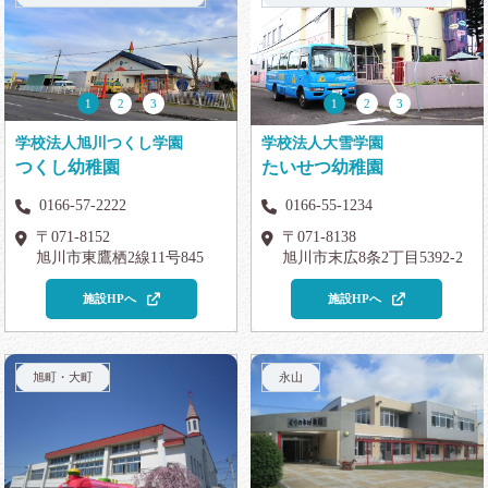
1
2
3
1
2
3
学校法人旭川つくし学園
学校法人大雪学園
つくし幼稚園
たいせつ幼稚園
0166-57-2222
0166-55-1234
〒071-8152
〒071-8138
旭川市東鷹栖2線11号845
旭川市末広8条2丁目5392-2
施設HPへ
施設HPへ
旭町・大町
永山