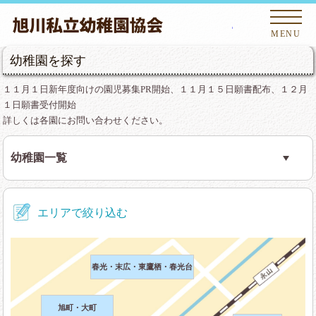
旭川私
MENU
幼稚園を探す
１１月１日新年度向けの園児募集PR開始、１１月１５日願書配布、１２月
１日願書受付開始
詳しくは各園にお問い合わせください。
幼稚園一覧
旭川幼稚園
旭川あゆみ幼稚園
エリアで絞り込む
旭川こばと幼稚園
旭川白百合幼稚園
旭川聖母幼稚園
旭川志峯幼稚園
春光・末広・東鷹栖・春光台
旭川天使幼稚園
旭川東光幼稚園
旭町・大町