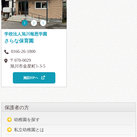
1
2
3
学校法人旭川報恩学園
さらな保育園
0166-26-1800
〒070-0029
旭川市金星町1-3-5
施設HPへ
保護者の方
幼稚園を探す
私立幼稚園とは