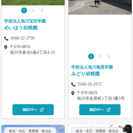
1
2
3
学校法人旭川宝田学園
めいほう幼稚園
0166-52-2750
〒070-0876
旭川市春光6条6丁目4-33
1
2
3
学校法人旭川報恩学園
みどり幼稚園
0166-26-2972
〒070-0029
旭川市金星町1丁目3番5号
施設HPへ
施設HPへ
春光・末広・東鷹栖・春光台
春光・末広・東鷹栖・春光台