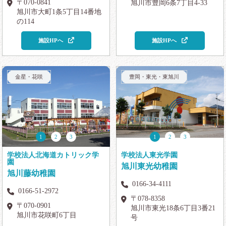
〒070-0841
旭川市豊岡6条7丁目4-33
旭川市大町1条5丁目14番地
の114
施設HPへ
施設HPへ
金星・花咲
豊岡・東光・東旭川
1
2
3
1
2
3
学校法人北海道カトリック学
学校法人東光学園
園
旭川東光幼稚園
旭川藤幼稚園
0166-34-4111
0166-51-2972
〒078-8358
〒070-0901
旭川市東光18条6丁目3番21
旭川市花咲町6丁目
号