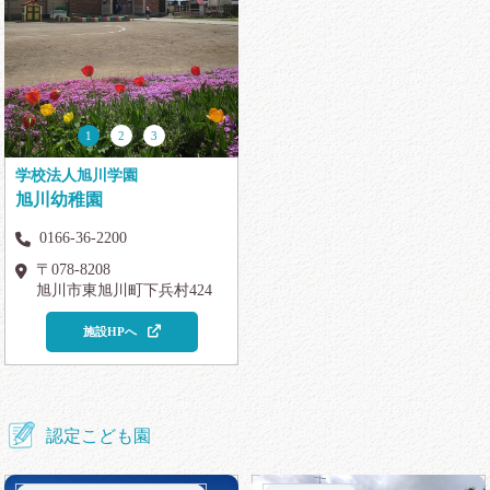
1
2
3
学校法人旭川学園
旭川幼稚園
0166-36-2200
〒078-8208
旭川市東旭川町下兵村424
施設HPへ
認定こども園