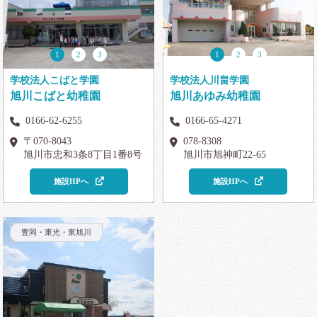
1
2
3
1
2
3
学校法人こばと学園
学校法人川畠学園
旭川こばと幼稚園
旭川あゆみ幼稚園
0166-62-6255
0166-65-4271
〒070-8043
078-8308
旭川市忠和3条8丁目1番8号
旭川市旭神町22-65
施設HPへ
施設HPへ
豊岡・東光・東旭川