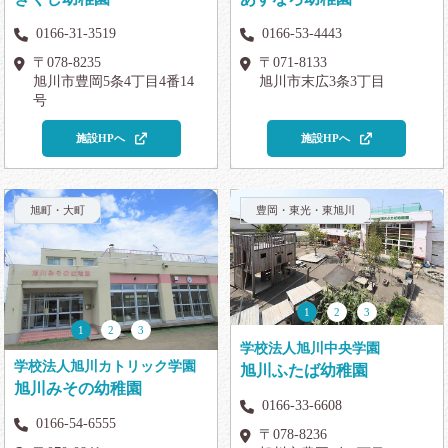
0166-31-3519
0166-53-4443
〒078-8235
〒071-8133
旭川市豊岡5条4丁目4番14
旭川市末広3条3丁目
号
施設HPへ
施設HPへ
旭町・大町
豊岡・東光・東旭川
1
2
3
1
2
3
学校法人旭川中央学園
学校法人旭川カトリック学園
旭川ふたば幼稚園
旭川みその幼稚園
0166-33-6608
0166-54-6555
〒078-8236