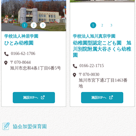
1
2
3
1
2
3
学校法人神居学園
学校法人旭川真宗学園
ひとみ幼稚園
幼稚園型認定こども園 旭
川別院附属大谷さくら幼稚
0166-62-1706
園
〒070-8044
0166-22-1715
旭川市忠和4条1丁目6番5号
〒070-0030
旭川市宮下通2丁目1463番
地
施設HPへ
施設HPへ
協会加盟保育園