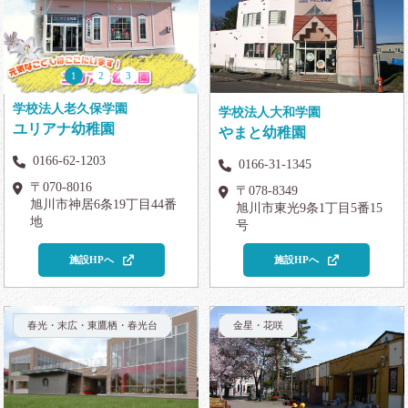
1
2
3
学校法人老久保学園
学校法人大和学園
ユリアナ幼稚園
やまと幼稚園
0166-62-1203
0166-31-1345
〒070-8016
〒078-8349
旭川市神居6条19丁目44番
旭川市東光9条1丁目5番15
地
号
施設HPへ
施設HPへ
春光・末広・東鷹栖・春光台
金星・花咲