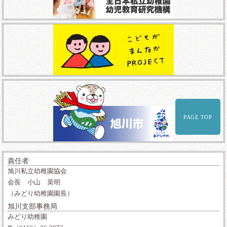
PAGE TOP
責任者
旭川私立幼稚園協会
会長 小山 英明
（みどり幼稚園園長）
旭川支部事務局
みどり幼稚園