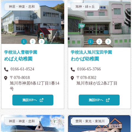
神居・神楽・忠和
旭神・緑ヶ丘
さらな保育園
旭川あゆみ幼稚園附属保育園
めばえ幼稚園
小規模保育園 ふたばの庭
1
2
3
1
2
3
学校法人旭川宝田学園
学校法人雪嶺学園
わかば幼稚園
めばえ幼稚園
0166-65-3766
0166-61-0524
〒078-8302
〒070-8018
旭川市緑が丘2条2丁目
旭川市神居8条12丁目1番14
号
施設HPへ
施設HPへ
神居・神楽・忠和
豊岡・東光・東旭川