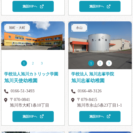
施設HPへ
施設HPへ
旭町・大町
永山
1
2
3
1
2
3
学校法人旭川カトリック学園
学校法人 旭川志峯学院
旭川天使幼稚園
旭川志峯幼稚園
0166-51-3493
0166-48-3126
〒070-0841
〒079-8415
旭川市大町1条10丁目
旭川市永山5条23丁目1-1
施設HPへ
施設HPへ