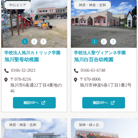
中心エリア
神居・神楽・忠和
1
2
3
1
2
3
学校法人旭川カトリック学園
学校法人聖ヴィアンネ学園
旭川聖母幼稚園
旭川白百合幼稚園
0166-32-2021
0166-61-6748
〒078-8216
〒070-8006
旭川市6条通22丁目4番地の
旭川市神楽6条1丁目1番2号
46
施設HPへ
施設HPへ
神居・神楽・忠和
旭神・緑ヶ丘