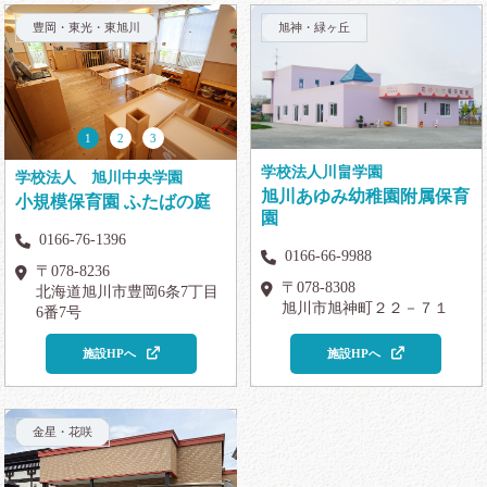
豊岡・東光・東旭川
旭神・緑ヶ丘
1
2
3
学校法人川畠学園
学校法人 旭川中央学園
旭川あゆみ幼稚園附属保育
小規模保育園 ふたばの庭
園
0166-76-1396
0166-66-9988
〒078-8236
〒078-8308
北海道旭川市豊岡6条7丁目
旭川市旭神町２２－７１
6番7号
施設HPへ
施設HPへ
金星・花咲