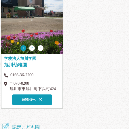
1
2
3
学校法人旭川学園
旭川幼稚園
0166-36-2200
〒078-8208
旭川市東旭川町下兵村424
施設HPへ
認定こども園