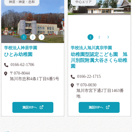
神居・神楽・忠和
中心エリア
1
2
3
1
2
3
学校法人神居学園
学校法人旭川真宗学園
ひとみ幼稚園
幼稚園型認定こども園 旭
川別院附属大谷さくら幼稚
0166-62-1706
園
〒070-8044
0166-22-1715
旭川市忠和4条1丁目6番5号
〒070-0030
旭川市宮下通2丁目1463番
地
施設HPへ
施設HPへ