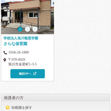
1
2
3
学校法人旭川報恩学園
さらな保育園
0166-26-1800
〒070-0029
旭川市金星町1-3-5
施設HPへ
保護者の方
幼稚園を探す