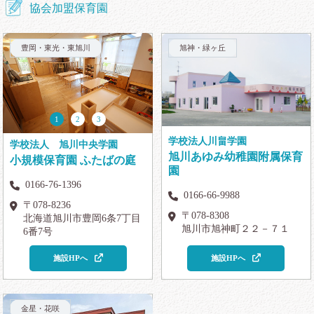
協会加盟保育園
豊岡・東光・東旭川
旭神・緑ヶ丘
1
2
3
学校法人川畠学園
学校法人 旭川中央学園
旭川あゆみ幼稚園附属保育
小規模保育園 ふたばの庭
園
0166-76-1396
0166-66-9988
〒078-8236
〒078-8308
北海道旭川市豊岡6条7丁目
旭川市旭神町２２－７１
6番7号
施設HPへ
施設HPへ
金星・花咲