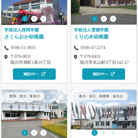
1
2
3
1
2
3
学校法人桜岡学園
学校法人雪嶺学園
さくらおか幼稚園
くりの木幼稚園
0166-51-3831
0166-47-2274
〒070-0831
〒079-8431
旭川市旭町1条16丁目
旭川市永山町4丁目142-27
施設HPへ
施設HPへ
豊岡・東光・東旭川
春光・末広・東鷹栖・春光台
1
2
3
1
2
3