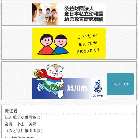
PAGE TOP
責任者
旭川私立幼稚園協会
会長 小山 英明
（みどり幼稚園園長）