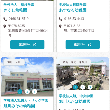
学校法人 菊枝学園
学校法人桜岡学園
きくし幼稚園
あすなろ幼稚園
0166-31-3519
0166-53-4443
〒078-8235
〒071-8133
旭川市豊岡5条4丁目4番14
旭川市末広3条3丁目
号
施設HPへ
施設HPへ
旭町・大町
豊岡・東光・東旭川
1
2
3
1
2
3
学校法人旭川中央学園
学校法人旭川カトリック学園
旭川ふたば幼稚園
旭川みその幼稚園