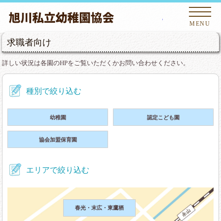
旭川私
MENU
求職者向け
詳しい状況は各園のHPをご覧いただくかお問い合わせください。
種別で絞り込む
幼稚園
認定こども園
協会加盟保育園
エリアで絞り込む
春光・末広・東鷹栖