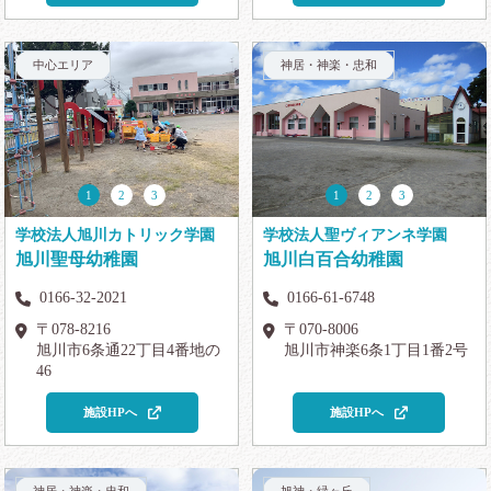
中心エリア
神居・神楽・忠和
1
2
3
1
2
3
学校法人旭川カトリック学園
学校法人聖ヴィアンネ学園
旭川聖母幼稚園
旭川白百合幼稚園
0166-32-2021
0166-61-6748
〒078-8216
〒070-8006
旭川市6条通22丁目4番地の
旭川市神楽6条1丁目1番2号
46
施設HPへ
施設HPへ