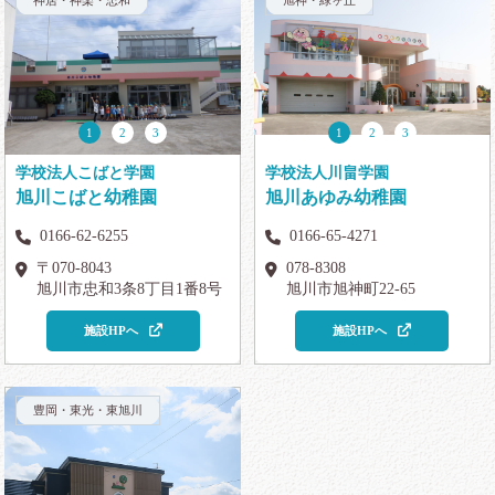
神居・神楽・忠和
旭神・緑ヶ丘
1
2
3
1
2
3
学校法人こばと学園
学校法人川畠学園
旭川こばと幼稚園
旭川あゆみ幼稚園
0166-62-6255
0166-65-4271
〒070-8043
078-8308
旭川市忠和3条8丁目1番8号
旭川市旭神町22-65
施設HPへ
施設HPへ
豊岡・東光・東旭川