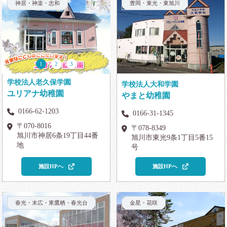
神居・神楽・忠和
豊岡・東光・東旭川
1
2
3
学校法人老久保学園
学校法人大和学園
ユリアナ幼稚園
やまと幼稚園
0166-62-1203
0166-31-1345
〒070-8016
〒078-8349
旭川市神居6条19丁目44番
旭川市東光9条1丁目5番15
地
号
施設HPへ
施設HPへ
春光・末広・東鷹栖・春光台
金星・花咲