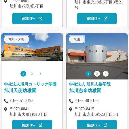
〒070-0901
旭川市東光18条6丁目3番21
旭川市花咲町6丁目
号
施設HPへ
施設HPへ
旭町・大町
永山
1
2
3
1
2
3
学校法人旭川カトリック学園
学校法人 旭川志峯学院
旭川天使幼稚園
旭川志峯幼稚園
0166-51-3493
0166-48-3126
〒070-0841
〒079-8415
旭川市大町1条10丁目
旭川市永山5条23丁目1-1
施設HPへ
施設HPへ