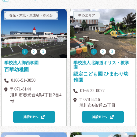
春光・末広・東鷹栖・春光台
中心エリア
1
2
3
1
2
3
学校法人御西学園
学校法人北海道キリスト教学
園
百華幼稚園
認定こども園 ひまわり幼
稚園
0166-51-3850
〒071-8144
0166-32-0077
旭川市春光台4条4丁目2番4
〒078-8216
号
旭川市6条通25丁目
施設HPへ
施設HPへ