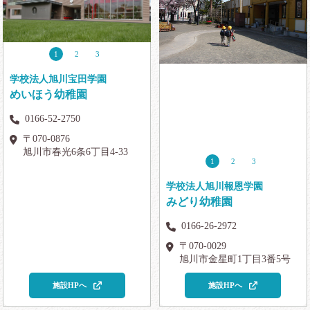
1
2
3
学校法人旭川宝田学園
めいほう幼稚園
0166-52-2750
〒070-0876
旭川市春光6条6丁目4-33
1
2
3
学校法人旭川報恩学園
みどり幼稚園
0166-26-2972
〒070-0029
旭川市金星町1丁目3番5号
施設HPへ
施設HPへ