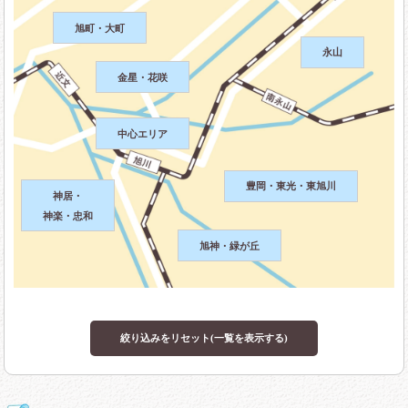
旭町・大町
永山
金星・花咲
中心エリア
豊岡・東光・東旭川
神居・
神楽・忠和
旭神・緑が丘
絞り込みをリセット(一覧を表示する)