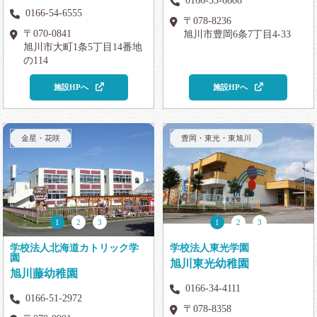
0166-33-6608
0166-54-6555
〒078-8236
〒070-0841
旭川市豊岡6条7丁目4-33
旭川市大町1条5丁目14番地
の114
施設HPへ
施設HPへ
金星・花咲
豊岡・東光・東旭川
1
2
3
1
2
3
学校法人北海道カトリック学
学校法人東光学園
園
旭川東光幼稚園
旭川藤幼稚園
0166-34-4111
0166-51-2972
〒078-8358