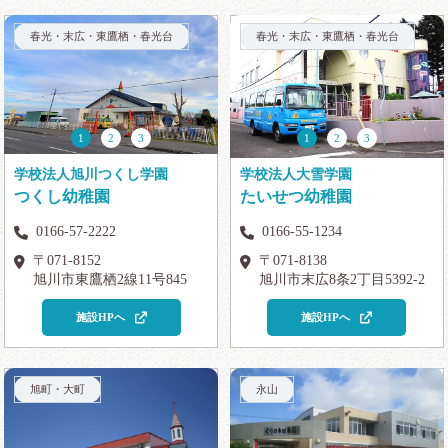
春光・末広・東鷹栖・春光台
春光・末広・東鷹栖・春光台
1
2
3
1
2
3
学校法人旭川つくし学園
学校法人大雪学園
つくし幼稚園
たいせつ幼稚園
0166-57-2222
0166-55-1234
〒071-8152
〒071-8138
旭川市東鷹栖2線11号845
旭川市末広8条2丁目5392-2
施設HPへ
施設HPへ
旭町・大町
永山