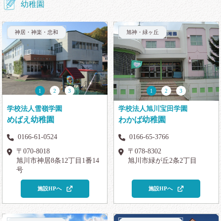
幼稚園
神居・神楽・忠和
旭神・緑ヶ丘
1
2
3
1
2
3
学校法人旭川宝田学園
学校法人雪嶺学園
わかば幼稚園
めばえ幼稚園
0166-65-3766
0166-61-0524
〒078-8302
〒070-8018
旭川市緑が丘2条2丁目
旭川市神居8条12丁目1番14
号
施設HPへ
施設HPへ